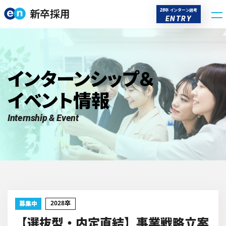
新卒採用
卒 インターン選考
28
ENTRY
インターンシップ＆
インターンシップ＆
イベント情報
イベント情報
Internship & Event
2028
卒
募集中
【選抜型・内定直結】事業戦略立案