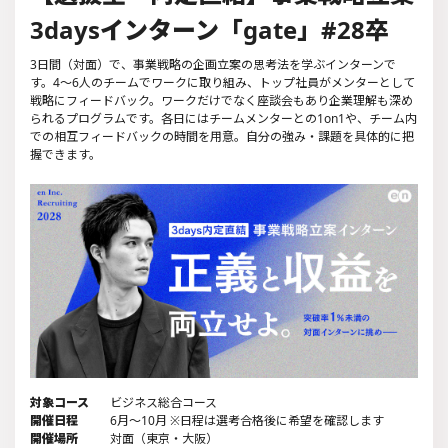
3daysインターン「gate」#28卒
3日間（対面）で、事業戦略の企画立案の思考法を学ぶインターンで
す。4～6人のチームでワークに取り組み、トップ社員がメンターとして
戦略にフィードバック。ワークだけでなく座談会もあり企業理解も深め
られるプログラムです。各日にはチームメンターとの1on1や、チーム内
での相互フィードバックの時間を用意。自分の強み・課題を具体的に把
握できます。
対象コース
ビジネス総合コース
開催日程
6月～10月 ※日程は選考合格後に希望を確認します
開催場所
対面（東京・大阪）